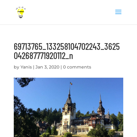
69713765_133258104702243_3625
042687771920112_n
by
Yanis
|
Jan 3, 2020
|
0 comments