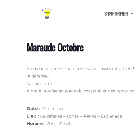
S’INFORMER
Maraude Octobre
Viens nous prêter main forte avec l’association On 
la défense !
Ta mission ?
Aider à la mise en place du matériel et des repas, caf
Date :
24 octobre
Lieu :
La défense – sortie 4 Parvis – Esplanade
Horaire :
20h – 22h30