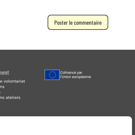
ment
e volontariat
ins
s
ns ateliers
Légales
 de cookies