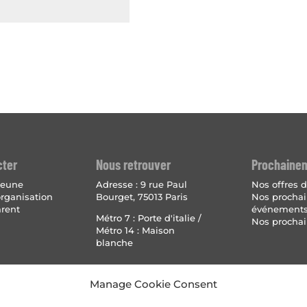
cter
Nous retrouver
Prochaine
 jeune
Adresse :
9 rue Paul
Nos offres d
organisation
Bourget, 75013 Paris
Nos procha
arent
événement
Métro 7 : Porte d'italie /
Nos prochai
Métro 14 : Maison
blanche
Mentions 
Manage Cookie Consent
Politique
(UE)