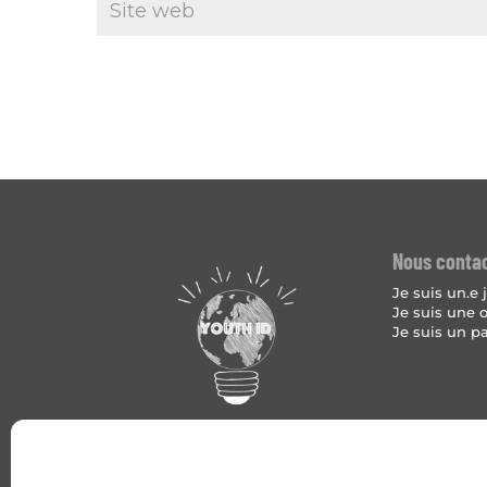
Nous conta
Je suis un.e
Je suis une 
Je suis un p