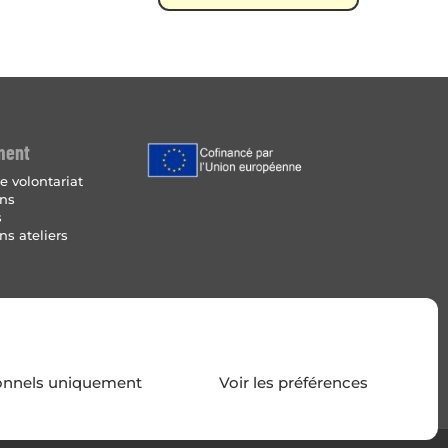
ment
e volontariat
ins
s
ns ateliers
Légales
 de cookies
onnels uniquement
Voir les préférences