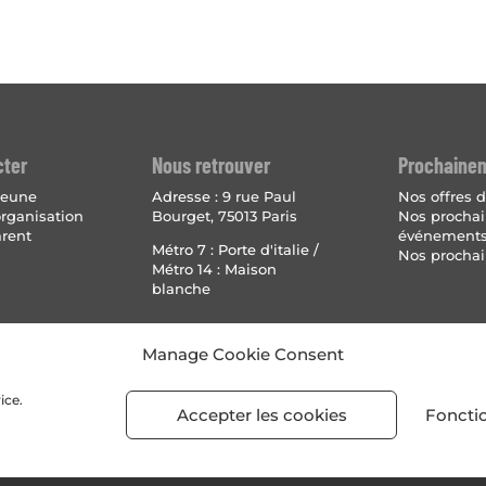
cter
Nous retrouver
Prochaine
 jeune
Adresse :
9 rue Paul
Nos offres d
organisation
Bourget, 75013 Paris
Nos procha
arent
événement
Métro 7 : Porte d'italie /
Nos prochai
Métro 14 : Maison
blanche
Mentions 
Manage Cookie Consent
Politique
(UE)
ice.
Accepter les cookies
Foncti