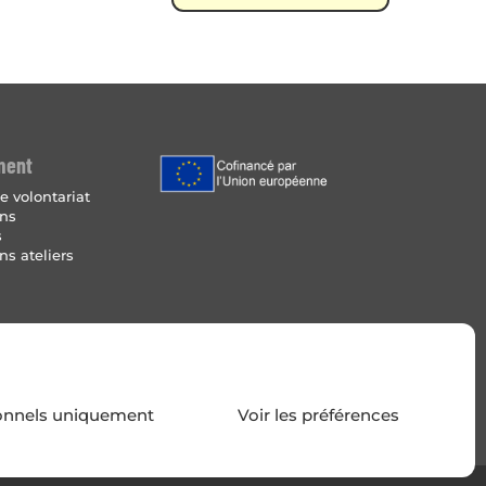
ment
e volontariat
ins
s
ns ateliers
Légales
 de cookies
onnels uniquement
Voir les préférences