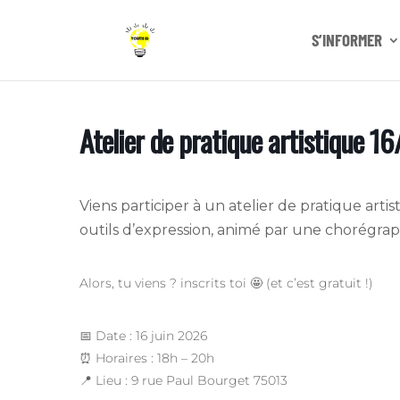
S’INFORMER
Atelier de pratique artistique 1
Viens participer à un atelier de pratique art
outils d’expression, animé par une chorégrap
Alors, tu viens ? inscrits toi 🤩 (et c’est gratuit !)
📅 Date : 16 juin 2026
⏰ Horaires : 18h – 20h
📍 Lieu : 9 rue Paul Bourget 75013