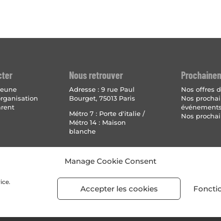
cter
Nous retrouver
Prochaine
 jeune
Adresse :
9 rue Paul
Nos offres d
organisation
Bourget, 75013 Paris
Nos procha
arent
événement
Métro 7 : Porte d'italie /
Nos prochai
Métro 14 : Maison
blanche
Mentions 
Manage Cookie Consent
Politique
(UE)
ice.
Accepter les cookies
Foncti