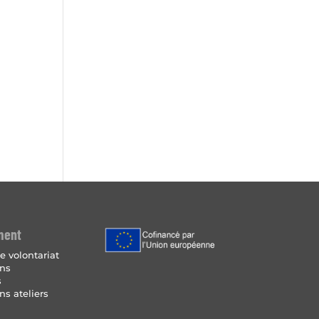
ment
e volontariat
ins
s
ns ateliers