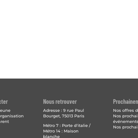
cter
Nous retrouver
Prochaine
 jeune
Adresse :
9 rue Paul
Nos offres d
organisation
Bourget, 75013 Paris
Nos procha
arent
événement
Métro 7 : Porte d'italie /
Nos prochai
Métro 14 : Maison
blanche