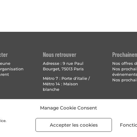
cter
Nous retrouver
Prochaine
 jeune
Adresse :
9 rue Paul
Nos offres d
organisation
Bourget, 75013 Paris
Nos procha
arent
événement
Métro 7 : Porte d'italie /
Nos prochai
Métro 14 : Maison
blanche
Mentions 
Manage Cookie Consent
Politique
(UE)
ice.
Accepter les cookies
Foncti