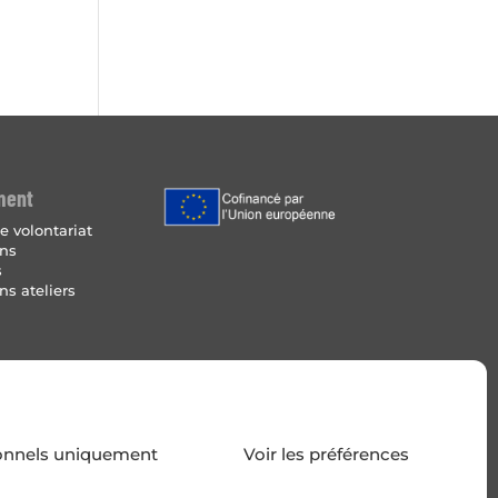
ment
e volontariat
ins
s
ns ateliers
Légales
 de cookies
onnels uniquement
Voir les préférences