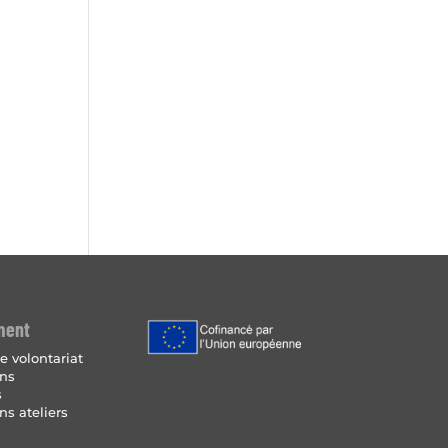
ment
e volontariat
ins
s
ns ateliers