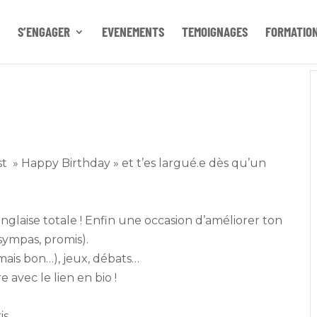
S’ENGAGER
EVENEMENTS
TEMOIGNAGES
FORMATIO
est » Happy Birthday » et t’es largué.e dès qu’un
glaise totale ! Enfin une occasion d’améliorer ton
sympas, promis).
 mais bon…), jeux, débats…
e avec le lien en bio !
is