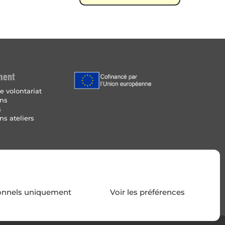
ment
e volontariat
ins
s
ns ateliers
Légales
 de cookies
onnels uniquement
Voir les préférences