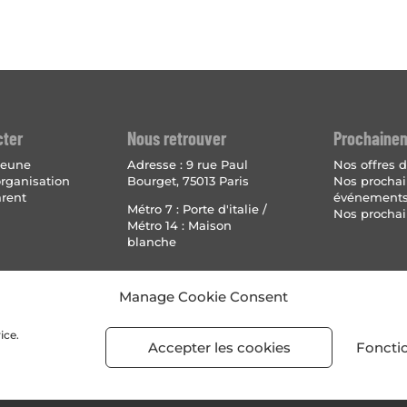
cter
Nous retrouver
Prochaine
 jeune
Adresse :
9 rue Paul
Nos offres d
organisation
Bourget, 75013 Paris
Nos procha
arent
événement
Métro 7 : Porte d'italie /
Nos prochai
Métro 14 : Maison
blanche
Mentions 
Manage Cookie Consent
Politique
(UE)
ice.
Accepter les cookies
Foncti