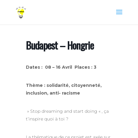
Budapest – Hongrie
Dates : 08 – 16 Avril
Places : 3
Thème : solidarité, citoyenneté,
inclusion, anti- racisme
» Stop dreaming and start doing « , ça
t’inspire quoi à toi ?
La thématique de ce projet est axée sur