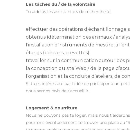
Les tâches du / de la volontaire
Tu aideras les assistant.e.s de recherche à :
effectuer des opérations d’échantillonnage su
obtenus (détermination des animaux / analys
l’installation d’instruments de mesure, à l’e
étangs (poissons, crevettes)
travailler sur la communication autour des pr
la conception du site Web / de la page d’accu
l’organisation et la conduite d’ateliers, de co
Si tu es
intéressé.e
par l’idée de participer à un pet
nous serons ravis de t’accueillir.
Logement & nourriture
Nous ne pouvons pas te loger, mais nous t’aideron
pourrons
éventuellement
te trouver
une place
au “
ta charge, mais tu pourras profiter des repas à peti