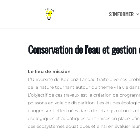
S’INFORMER
Conservation de l’eau et gestion
Le lieu de mission
L’Université de Koblenz-Landau traite diverses prob
de la nature tournant autour du thème « la vie dans 
L’objectif de ces travaux est la création de progra
poissons
en voie de disparition. Les études écologiq
danger sont effectuées dans des étangs naturels e
écologiques et aquatiques sont mises en place, afin
des écosystèmes aquatiques et ainsi en évaluer leur