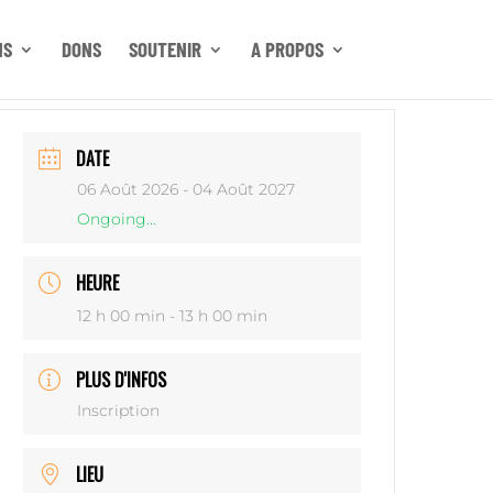
NS
DONS
SOUTENIR
A PROPOS
DATE
06 Août 2026
- 04 Août 2027
Ongoing...
HEURE
12 h 00 min - 13 h 00 min
PLUS D'INFOS
Inscription
LIEU