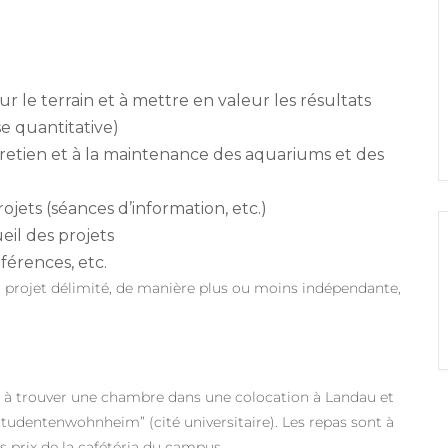
r le terrain et à mettre en valeur les résultats
e quantitative)
ntretien et à la maintenance des aquariums et des
ojets (séances d’information, etc.)
eil des projets
nférences, etc.
it projet délimité, de manière plus ou moins indépendante,
s à trouver une chambre dans une colocation à Landau et
Studentenwohnheim”
(cité universitaire). Les repas sont à
ts prix de la cafétéria du campus.