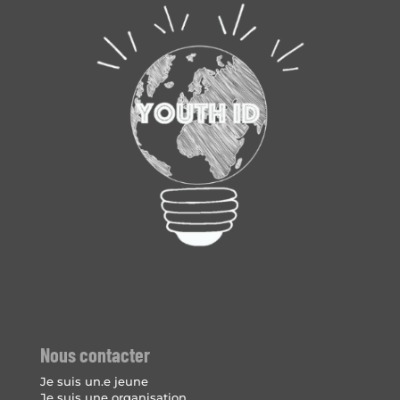
Nous contacter
Je suis un.e jeune
Je suis une organisation