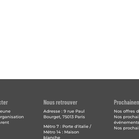
cter
Nous retrouver
Prochaine
 jeune
Adresse :
9 rue Paul
Nos offres d
organisation
Bourget, 75013 Paris
Nos procha
arent
événement
Métro 7 : Porte d'italie /
Nos prochai
Métro 14 : Maison
blanche