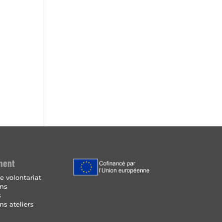
ment
e volontariat
ins
s
ns ateliers