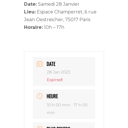
Date:
Samedi 28 Janvier
Lieu:
Espace Champerret, 6 rue
Jean Oestreicher, 75017 Paris
Horaire:
10h – 17h
DATE
28 Jan 2023
Expired!
HEURE
10 h 00 min - 17 h 00
min