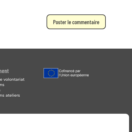
ment
e volontariat
ins
s
ns ateliers
Légales
 de cookies