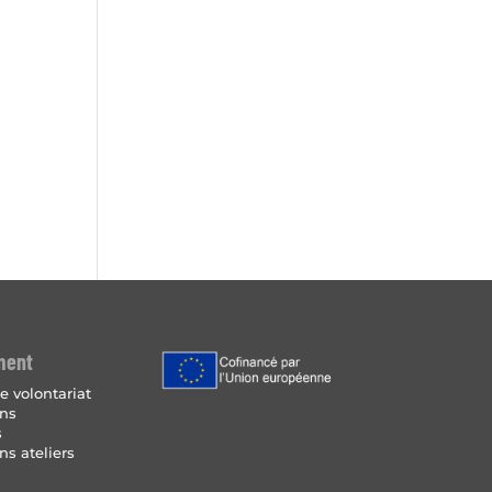
ment
e volontariat
ins
s
ns ateliers