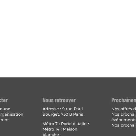
cter
Nous retrouver
Prochaine
 jeune
Adresse :
9 rue Paul
Nos offres d
organisation
Bourget, 75013 Paris
Nos procha
arent
événement
Métro 7 : Porte d'italie /
Nos prochai
Métro 14 : Maison
blanche