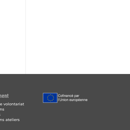
ment
e volontariat
ins
s
ns ateliers