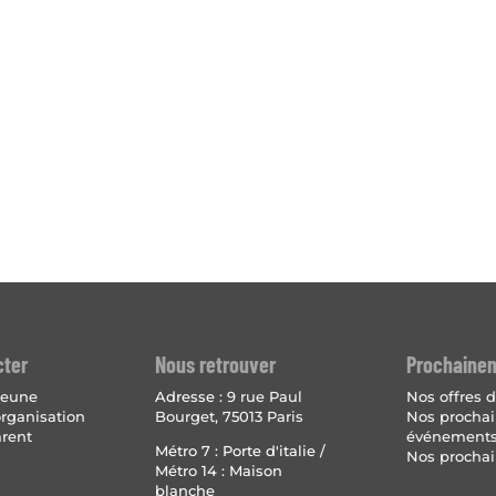
cter
Nous retrouver
Prochaine
 jeune
Adresse :
9 rue Paul
Nos offres d
organisation
Bourget, 75013 Paris
Nos procha
arent
événement
Métro 7 : Porte d'italie /
Nos prochai
Métro 14 : Maison
blanche